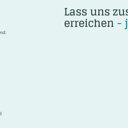
Lass uns z
erreichen
- 
nd:
d