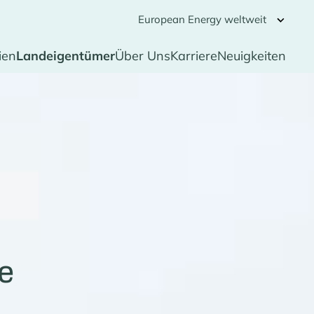
European Energy weltweit
ien
Landeigentümer
Über Uns
Karriere
Neuigkeiten
e